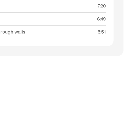
7:20
6:49
hrough walls
5:51