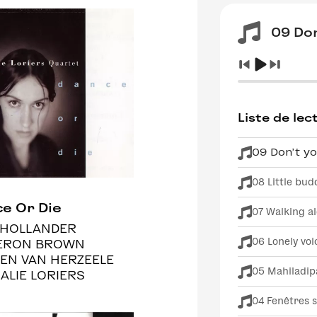
09 Don
Liste de lec
09 Don't y
08 Little bud
e Or Die
07 Walking al
 HOLLANDER
06 Lonely voi
ERON BROWN
EN VAN HERZEELE
05 Mahiladip
ALIE LORIERS
04 Fenêtres 