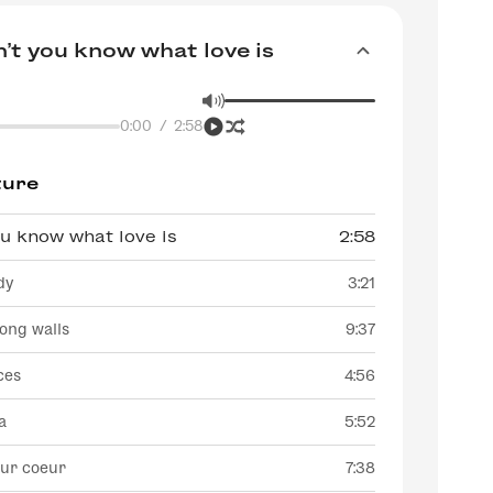
't you know what love is
0:00
/
2:58
ture
ou know what love is
2:58
dy
3:21
ong walls
9:37
ces
4:56
a
5:52
sur coeur
7:38