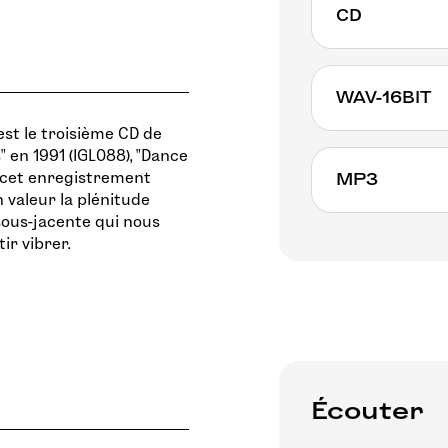
CD
WAV-16BIT
est le troisième CD de
" en 1991 (IGL088), "Dance
r cet enregistrement
MP3
 valeur la plénitude
sous-jacente qui nous
ir vibrer.
Écouter