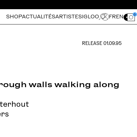
0
SHOP
ACTUALITÉS
ARTISTES
IGLOO
FR
EN
Ouvrir le for
RELEASE
01.09.95
rough walls walking along
terhout
ers