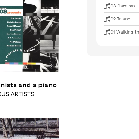
03 Caravan
02 Triano
01 Walking t
anists and a piano
OUS ARTISTS