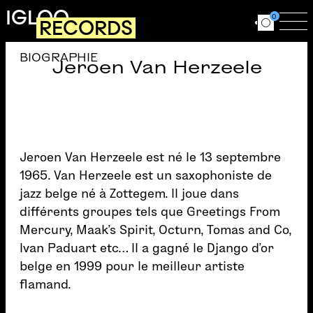
Aller au contenu principal
IGLOO
0
RECORDS
Ouvrir le for
Ouv
BIOGRAPHIE
Jeroen Van Herzeele
Jeroen Van Herzeele est né le 13 septembre
1965. Van Herzeele est un saxophoniste de
jazz belge né à Zottegem. Il joue dans
différents groupes tels que Greetings From
Mercury, Maak’s Spirit, Octurn, Tomas and Co,
Ivan Paduart etc… Il a gagné le Django d’or
belge en 1999 pour le meilleur artiste
flamand.