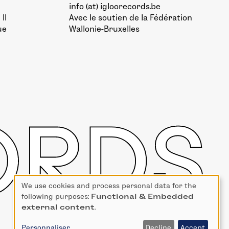
info (at) igloorecords.be
II
Avec le soutien de la
Fédération
ue
Wallonie-Bruxelles
We use cookies and process personal data for the
Use
following purposes:
Functional & Embedded
of
external content
.
personal
data
Personnaliser
Decline
Accept