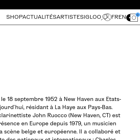
0
SHOP
ACTUALITÉS
ARTISTES
IGLOO
FR
EN
Ouvrir le for
 le 18 septembre 1952 à New Haven aux Etats-
jourd’hui, résidant à La Haye aux Pays-Bas.
clarinettiste John Ruocco (New Haven, CT) est
résence en Europe depuis 1979, un musicien
a scène belge et européenne. Il a collaboré et
ite des nationaux et internationaux : Charles