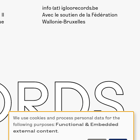
info (at) igloorecords.be
II
Avec le soutien de la
Fédération
ue
Wallonie-Bruxelles
We use cookies and process personal data for the
Use
following purposes:
Functional & Embedded
of
external content
.
personal