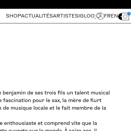
0
SHOP
ACTUALITÉS
ARTISTES
IGLOO
FR
EN
Ouvrir le for
 benjamin de ses trois fils un talent musical
e fascination pour le sax, la mère de Kurt
ie de musique locale et le fait membre de la
ve enthousiaste et comprend vite que la
te ouverte sur le monde. À seize ans, il