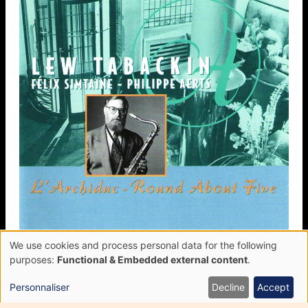
We use cookies and process personal data for the following
Use
purposes:
Functional & Embedded external content
.
of
L’Archiduc, Round About Five
personal
Personnaliser
Decline
Accept
FÉLIX SIMTAINE
data
LEW TABACKIN