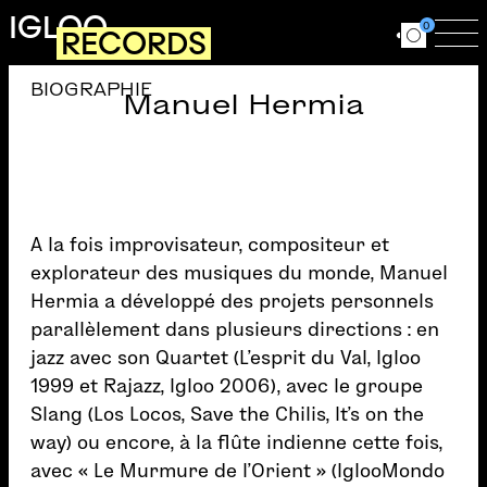
Aller au contenu principal
IGLOO
0
RECORDS
Ouvrir le for
Ouv
BIOGRAPHIE
Manuel Hermia
A la fois improvisateur, compositeur et
explorateur des musiques du monde, Manuel
Hermia a développé des projets personnels
parallèlement dans plusieurs directions : en
jazz avec son Quartet (L’esprit du Val, Igloo
1999 et Rajazz, Igloo 2006), avec le groupe
Slang (Los Locos, Save the Chilis, It’s on the
way) ou encore, à la flûte indienne cette fois,
avec « Le Murmure de l’Orient » (IglooMondo