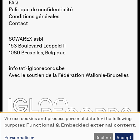
FAQ
Politique de confidentialité
Conditions générales
Contact
SOWAREX asbl
153 Boulevard Léopold II
1080 Bruxelles, Belgique
info (at) igloorecords.be
Avec le soutien de la
Fédération Wallonie-Bruxelles
We use cookies and process personal data for the following
Use
purposes:
Functional & Embedded external content
.
of
personal
Personnaliser
Decline
Accept
DÉVELOPPEMENT :
BIEN À VOUS
· GRAPHISME :
TAKE SHAPE STUDIO