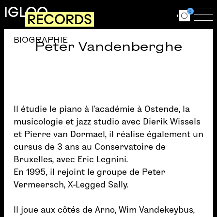
Aller au contenu principal
IGLOO
0
RECORDS
Ouvrir le for
Ouv
BIOGRAPHIE
Peter Vandenberghe
Il étudie le piano à l’académie à Ostende, la
musicologie et jazz studio avec Dierik Wissels
et Pierre van Dormael, il réalise également un
cursus de 3 ans au Conservatoire de
Bruxelles, avec Eric Legnini.
En 1995, il rejoint le groupe de Peter
Vermeersch, X-Legged Sally.
Il joue aux côtés de Arno, Wim Vandekeybus,