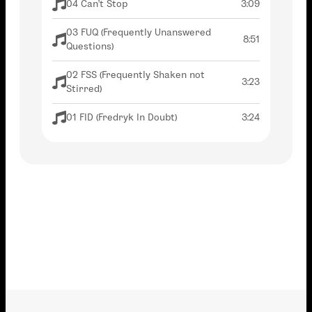
04 Can't Stop
3:09
03 FUQ (Frequently Unanswered
8:51
Questions)
02 FSS (Frequently Shaken not
3:23
Stirred)
01 FID (Fredryk In Doubt)
3:24