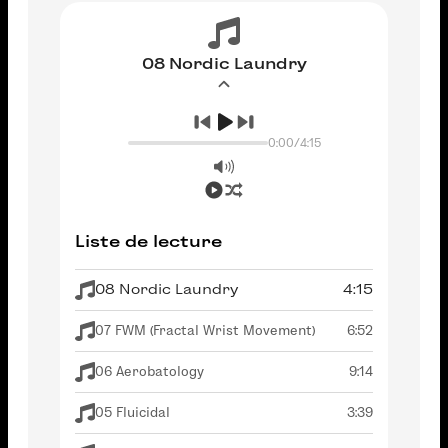
08 Nordic Laundry
0:00
/
4:15
Liste de lecture
08 Nordic Laundry
4:15
07 FWM (Fractal Wrist Movement)
6:52
06 Aerobatology
9:14
05 Fluicidal
3:39