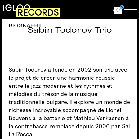
Aller au contenu principal
IGLOO
0
RECORDS
Ouvrir le for
Ouv
BIOGRAPHIE
Sabin Todorov Trio
Sabin Todorov a fondé en 2002 son trio avec
le projet de créer une harmonie réussie
entre le jazz moderne et les rythmes et
mélodies du trésor de la musique
traditionnelle bulgare. Il explore un monde de
richesse incroyable accompagné de Lionel
Beuvens à la batterie et Mathieu Verkaeren à
la contrebasse remplacé depuis 2006 par Sal
La Rocca.