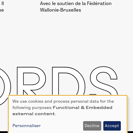
II
Avec le soutien de la
Fédération
ue
Wallonie-Bruxelles
We use cookies and process personal data for the
Use
following purposes:
Functional & Embedded
of
external content
.
personal
data
Personnaliser
Decline
Accept
and