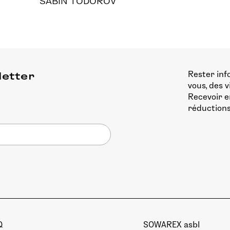
SABIN TODOROV
Rester inf
letter
vous, des 
Recevoir e
réductions
Q
SOWAREX asbl