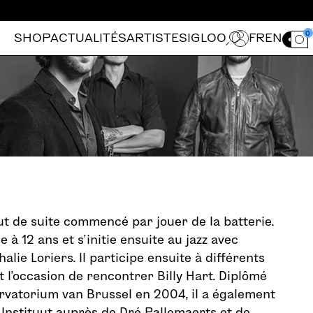
0
SHOP
ACTUALITÉS
ARTISTES
IGLOO
FR
EN
Ouvrir le for
ut de suite commencé par jouer de la batterie.
e à 12 ans et s’initie ensuite au jazz avec
halie Loriers. Il participe ensuite à différents
ut l’occasion de rencontrer Billy Hart. Diplômé
rvatorium van Brussel en 2004, il a également
Instituut auprès de Dré Pallemaerts et de