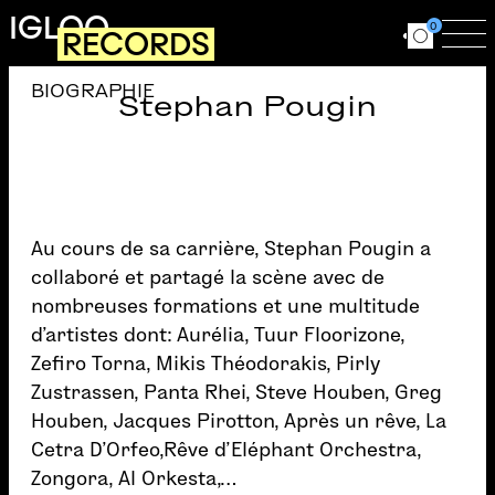
Aller au contenu principal
IGLOO
0
RECORDS
Ouvrir le for
Ouv
BIOGRAPHIE
Stephan Pougin
Au cours de sa carrière, Stephan Pougin a
collaboré et partagé la scène avec de
nombreuses formations et une multitude
d’artistes dont: Aurélia, Tuur Floorizone,
Zefiro Torna, Mikis Théodorakis, Pirly
Zustrassen, Panta Rhei, Steve Houben, Greg
Houben, Jacques Pirotton, Après un rêve, La
Cetra D’Orfeo,Rêve d’Eléphant Orchestra,
Zongora, Al Orkesta,…