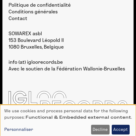
Politique de confidentialité
Conditions générales
Contact
SOWAREX asbl
153 Boulevard Léopold II
1080 Bruxelles, Belgique
info (at) igloorecords.be
Avec le soutien de la
Fédération Wallonie-Bruxelles
We use cookies and process personal data for the following
Use
purposes:
Functional & Embedded external content
.
of
personal
Personnaliser
Decline
Accept
DÉVELOPPEMENT :
BIEN À VOUS
· GRAPHISME :
TAKE SHAPE STUDIO
data