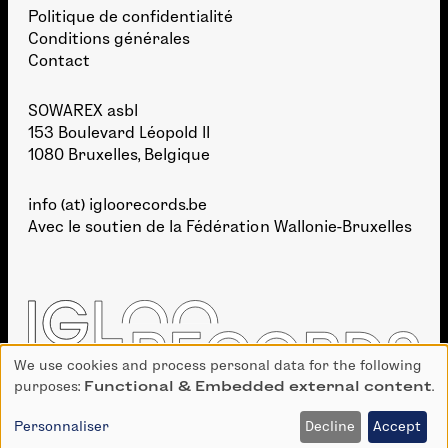
Politique de confidentialité
Conditions générales
Contact
SOWAREX asbl
153 Boulevard Léopold II
1080 Bruxelles, Belgique
info (at) igloorecords.be
Avec le soutien de la
Fédération Wallonie-Bruxelles
We use cookies and process personal data for the following
Use
purposes:
Functional & Embedded external content
.
of
personal
Personnaliser
Decline
Accept
DÉVELOPPEMENT :
BIEN À VOUS
· GRAPHISME :
TAKE SHAPE STUDIO
data