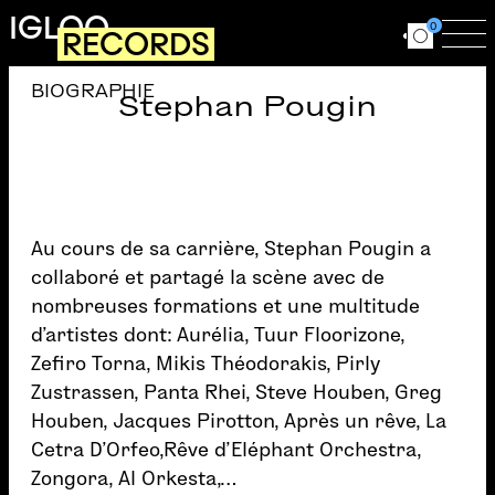
Aller au contenu principal
IGLOO
0
RECORDS
Ouvrir le for
Ouv
BIOGRAPHIE
Stephan Pougin
Au cours de sa carrière, Stephan Pougin a
collaboré et partagé la scène avec de
nombreuses formations et une multitude
d’artistes dont: Aurélia, Tuur Floorizone,
Zefiro Torna, Mikis Théodorakis, Pirly
Zustrassen, Panta Rhei, Steve Houben, Greg
Houben, Jacques Pirotton, Après un rêve, La
Cetra D’Orfeo,Rêve d’Eléphant Orchestra,
Zongora, Al Orkesta,…