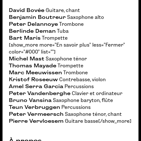
David Bovée
Guitare, chant
Benjamin Boutreur
Saxophone alto
Peter Delannoye
Trombone
Berlinde Deman
Tuba
Bart Maris
Trompette
[show_more more="En savoir plus" less="Fermer"
color="#000" list=""]
Michel Mast
Saxophone ténor
Thomas Mayade
Trompette
Marc Meeuwissen
Trombone
Kristof Roseeuw
Contrebasse, violon
Amel Serra Garcia
Percussions
Peter Vandenberghe
Clavier et ordinateur
Bruno Vansina
Saxophone baryton, flûte
Teun Verbruggen
Percussions
Peter Vermeersch
Saxophone ténor, chant
Pierre Vervloesem
Guitare basse[/show_more]
À propos