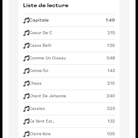
Liste de lecture
Capitale
1:49
Coeur De C
2:15
Casus Belli
1:30
Comme Un Oiseau
0:48
Calme-Toi
1:43
Chaos
2:10
Chant De Jehanne
2:40
Cavales
3:23
Ce Vent Est...
1:32
Claire-Voie
1:00