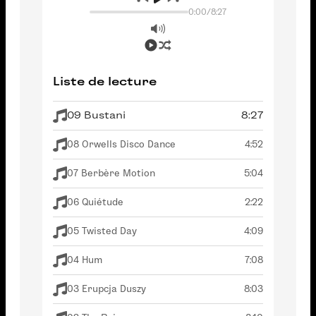
0:00
/
8:27
Liste de lecture
09 Bustani
8:27
08 Orwells Disco Dance
4:52
07 Berbère Motion
5:04
06 Quiétude
2:22
05 Twisted Day
4:09
04 Hum
7:08
03 Erupcja Duszy
8:03