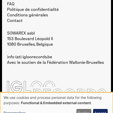
FAQ
Politique de confidentialité
Conditions générales
Contact
SOWAREX asbl
153 Boulevard Léopold II
1080 Bruxelles, Belgique
info (at) igloorecords.be
Avec le soutien de la
Fédération Wallonie-Bruxelles
We use cookies and process personal data for the following
Use
purposes:
Functional & Embedded external content
.
of
personal
Personnaliser
Decline
Accept