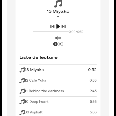
13 Miyako
0:00
/
0:52
Liste de lecture
13 Miyako
0:52
12 Café Yuka
0:33
11 Behind the darkness
2:45
10 Deep heart
5:36
09 Asphalt
5:33