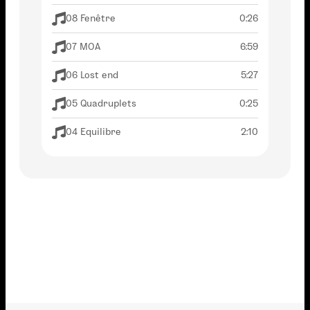
08 Fenêtre
0:26
07 MOA
6:59
06 Lost end
5:27
05 Quadruplets
0:25
04 Equilibre
2:10