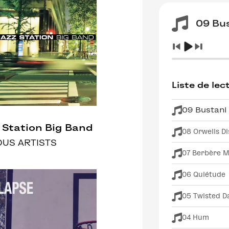
09 Bu
Liste de lec
09 Bustani
 Station Big Band
08 Orwells D
OUS ARTISTS
07 Berbère 
06 Quiétude
05 Twisted D
04 Hum