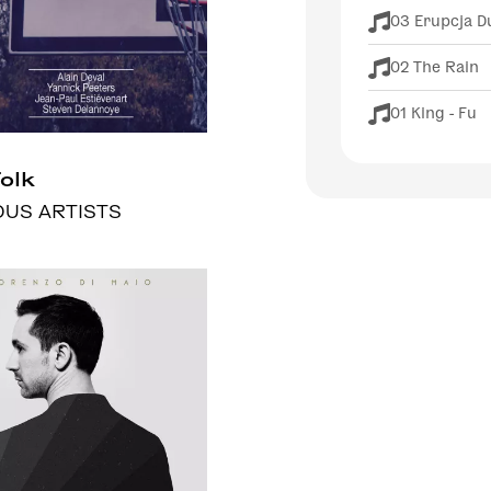
03 Erupcja D
02 The Rain
01 King - Fu
Folk
OUS ARTISTS