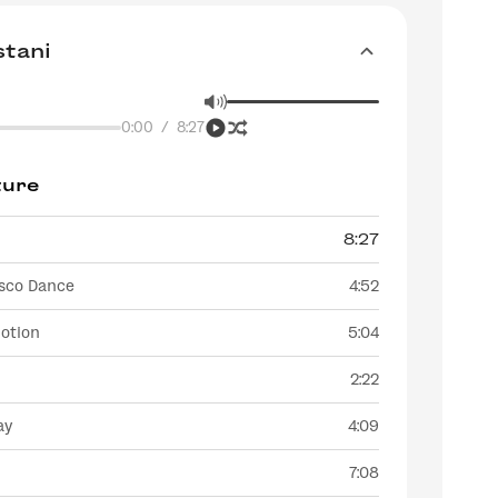
stani
0:00
/
8:27
ture
8:27
isco Dance
4:52
Motion
5:04
2:22
ay
4:09
7:08