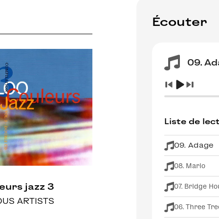
Écouter
09. A
Liste de lec
09. Adage
08. Mario
eurs jazz 3
07. Bridge Ho
OUS ARTISTS
06. Three Tre