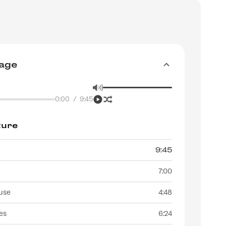
dage
0:00
/
9:45
ture
9:45
7:00
use
4:48
es
6:24