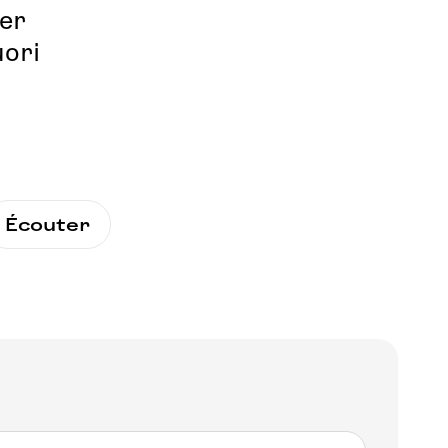
er
uori
Écouter