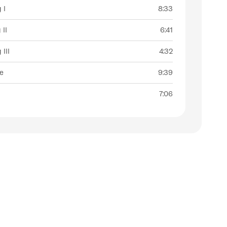
 I
8:33
 II
6:41
III
4:32
ve
9:39
7:06