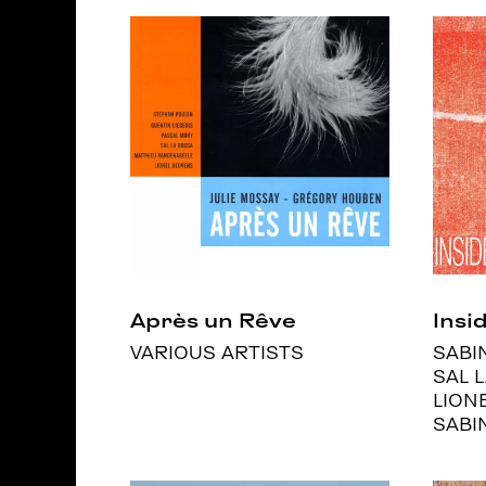
Après un Rêve
Insi
VARIOUS ARTISTS
SABI
SAL 
LION
SABI