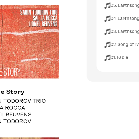
05. Earthsong
04. Earthsong
03. Earthsong 
02. Song of I
01. Fable
de Story
N TODOROV TRIO
LA ROCCA
EL BEUVENS
N TODOROV