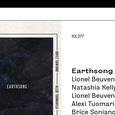
IGL277
Earthsong
Lionel Beuven
Natashia Kell
Lionel Beuve
Alexi Tuomari
Brice Sonian