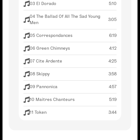
03 El Dorado
5:10
04 The Ballad Of All The Sad Young
3:05
Men
05 Correspondances
6:19
06 Green Chimneys
4:12
07 Cite Ardente
4:25
08 Skippy
3:58
09 Pannonica
4:57
10 Maitres Chanteurs
5:19
11 Token
3:44
12 Street Dance
4:41
13 Milord
4:48