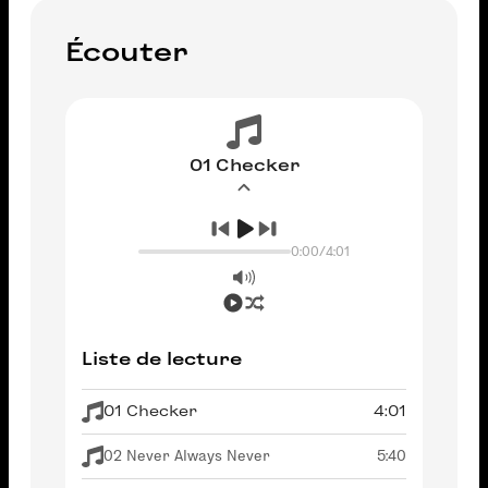
Écouter
01 Checker
0:00
/
4:01
Liste de lecture
01 Checker
4:01
02 Never Always Never
5:40