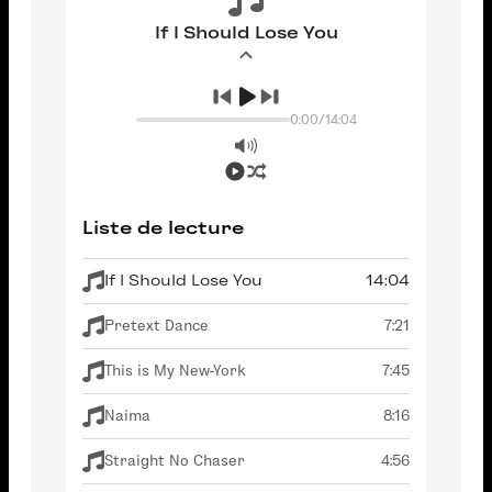
If I Should Lose You
0:00
/
14:04
Liste de lecture
If I Should Lose You
14:04
Pretext Dance
7:21
This is My New-York
7:45
Naima
8:16
Straight No Chaser
4:56