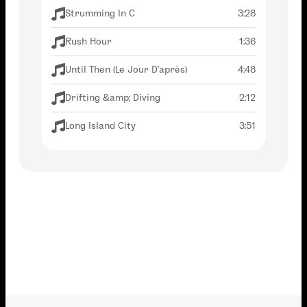
Strumming In C
3:28
Rush Hour
1:36
Until Then (Le Jour D'après)
4:48
Drifting &amp; Diving
2:12
Long Island City
3:51