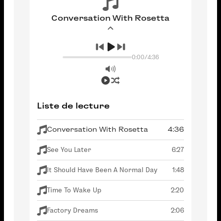
Conversation With Rosetta
0:00
/
4:36
Liste de lecture
Conversation With Rosetta
4:36
See You Later
6:27
It Should Have Been A Normal Day
1:48
Time To Wake Up
2:20
Factory Dreams
2:06