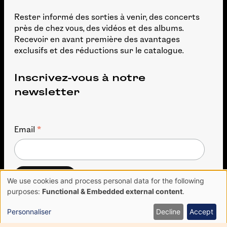
Rester informé des sorties à venir, des concerts
près de chez vous, des vidéos et des albums.
Recevoir en avant première des avantages
exclusifs et des réductions sur le catalogue.
Inscrivez-vous à notre
newsletter
*
Email
We use cookies and process personal data for the following
Use
purposes:
Functional & Embedded external content
.
of
personal
Personnaliser
Decline
Accept
data