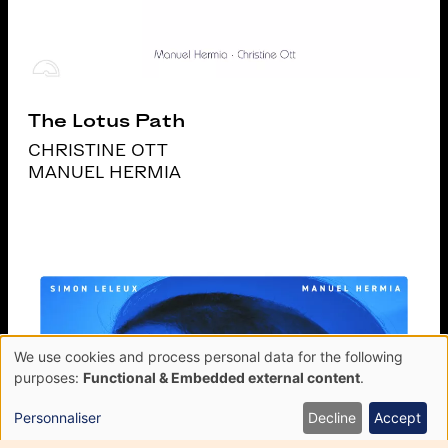
The Lotus Path
CHRISTINE OTT
MANUEL HERMIA
We use cookies and process personal data for the following
Use
purposes:
Functional & Embedded external content
.
of
personal
Personnaliser
Decline
Accept
data