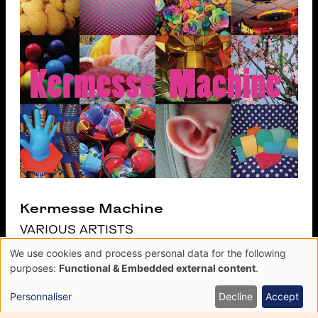
Kermesse Machine
VARIOUS ARTISTS
We use cookies and process personal data for the following
Use
purposes:
Functional & Embedded external content
.
of
personal
Personnaliser
Decline
Accept
data