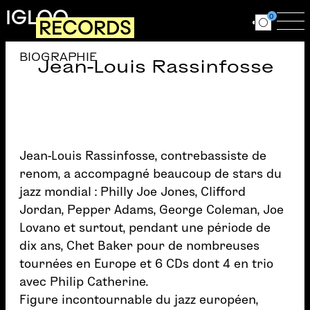
Aller au contenu principal
IGLOO
0
RECORDS
Ouvrir le for
Ouv
BIOGRAPHIE
Jean-Louis Rassinfosse
Jean-Louis Rassinfosse, contrebassiste de
renom, a accompagné beaucoup de stars du
jazz mondial : Philly Joe Jones, Clifford
Jordan, Pepper Adams, George Coleman, Joe
Lovano et surtout, pendant une période de
dix ans, Chet Baker pour de nombreuses
tournées en Europe et 6 CDs dont 4 en trio
avec Philip Catherine.
Figure incontournable du jazz européen,