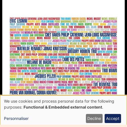
We use cookies and process personal data for the following
Use
purposes:
Functional & Embedded external content
.
of
personal
Personnaliser
Decline
Accept
data