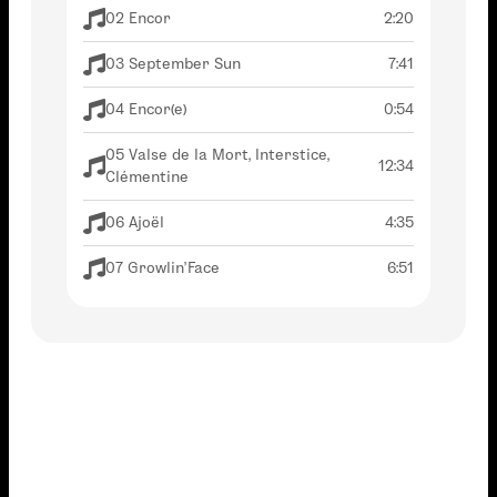
02 Encor
2:20
03 September Sun
7:41
04 Encor(e)
0:54
05 Valse de la Mort, Interstice,
12:34
Clémentine
06 Ajoël
4:35
07 Growlin'Face
6:51