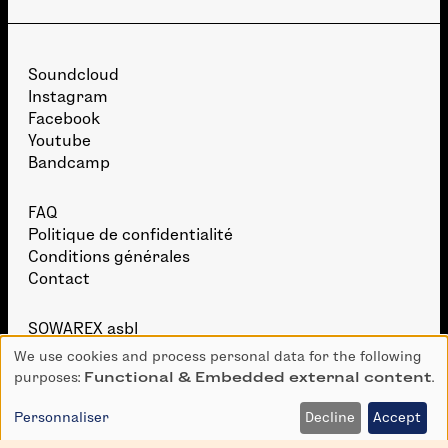
Soundcloud
Instagram
Facebook
Youtube
Bandcamp
FAQ
Politique de confidentialité
Conditions générales
Contact
SOWAREX asbl
153 Boulevard Léopold II
We use cookies and process personal data for the following
Use
1080 Bruxelles, Belgique
purposes:
Functional & Embedded external content
.
of
personal
Personnaliser
Decline
Accept
info (at) igloorecords.be
data
Avec le soutien de la
Fédération Wallonie-Bruxelles