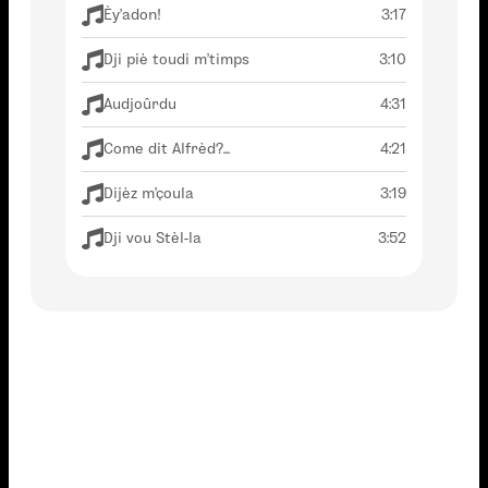
Èy'adon!
3:17
Dji piè toudi m'timps
3:10
Audjoûrdu
4:31
Come dit Alfrèd?...
4:21
Dijèz m'çoula
3:19
Dji vou Stèl-la
3:52