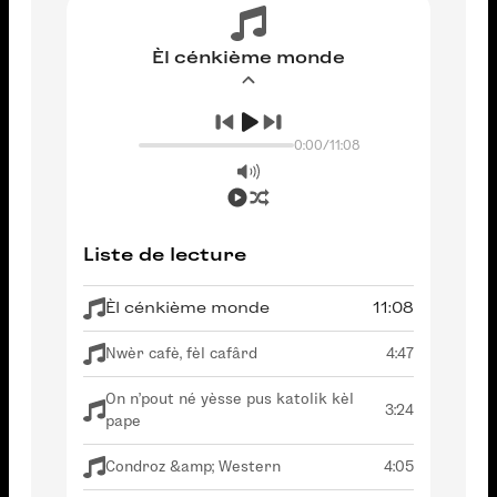
Èl cénkième monde
0:00
/
11:08
Liste de lecture
Èl cénkième monde
11:08
Nwèr cafè, fèl cafârd
4:47
On n'pout né yèsse pus katolik kèl
3:24
pape
Condroz &amp; Western
4:05