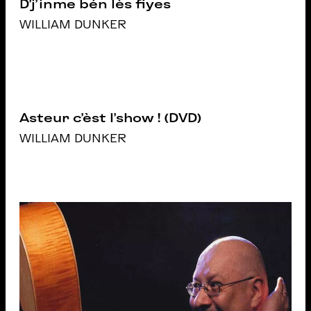
D’j’inme bén lès fiyes
WILLIAM DUNKER
Asteur c’èst l’show ! (DVD)
WILLIAM DUNKER