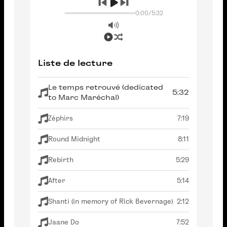
0:00
/
5:32
Liste de lecture
Le temps retrouvé (dedicated
5:32
to Marc Maréchal)
Zéphirs
7:19
Round Midnight
8:11
Rebirth
5:29
After
5:14
Shanti (in memory of Rick Bevernage)
2:12
Jaane Do
7:52