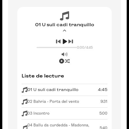
01 U suli cadi tranquillo
0:00
/
4:45
Liste de lecture
01 U suli cadi tranquillo
4:45
02 Bahria - Porta del vento
9:31
03 Incontro
5:00
04 Ballu da curdedda - Madonna,
5:40