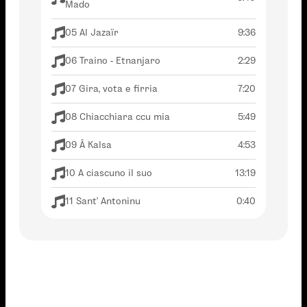
Mado
05 Al Jazaïr
9:36
06 Traino - Etnanjaro
2:29
07 Gira, vota e firria
7:20
08 Chiacchiara ccu mia
5:49
09 Â Kalsa
4:53
10 A ciascuno il suo
13:19
11 Sant' Antoninu
0:40