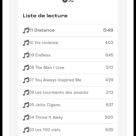
Liste de lecture
11 Distance
5:49
10 Vie violence
4:03
09 Endless
6:45
08 The Man I Love
5:12
07 You Always Inspired Me
4:29
06 Les tourments des amants
3:13
05 Jeito Cigano
6:37
04 Throw It Away
5:00
03 Les 100 ciels
6:35