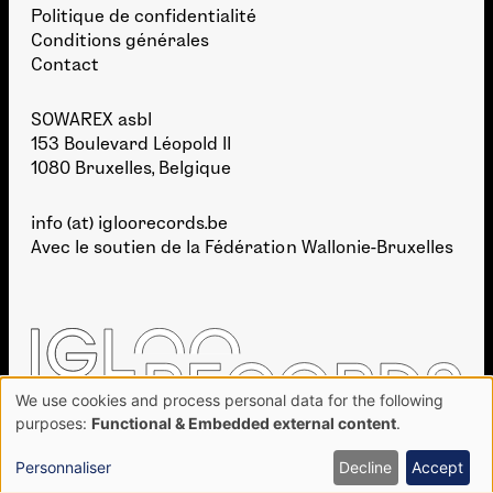
Politique de confidentialité
Conditions générales
Contact
SOWAREX asbl
153 Boulevard Léopold II
1080 Bruxelles, Belgique
info (at) igloorecords.be
Avec le soutien de la
Fédération Wallonie-Bruxelles
We use cookies and process personal data for the following
Use
purposes:
Functional & Embedded external content
.
of
personal
Personnaliser
Decline
Accept
DÉVELOPPEMENT :
BIEN À VOUS
· GRAPHISME :
TAKE SHAPE STUDIO
data