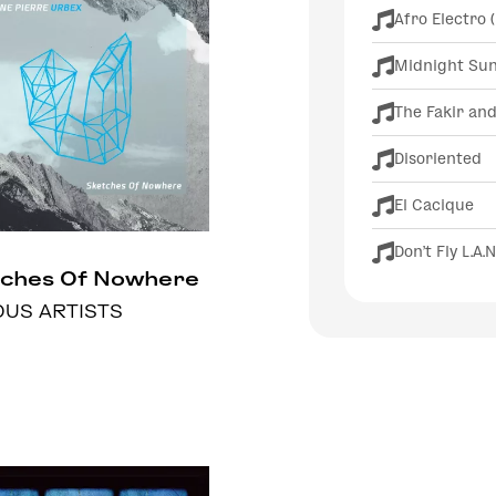
Afro Electro 
Midnight Su
The Fakir and
Disoriented
El Cacique
Don't Fly L.A.N
ches Of Nowhere
OUS ARTISTS