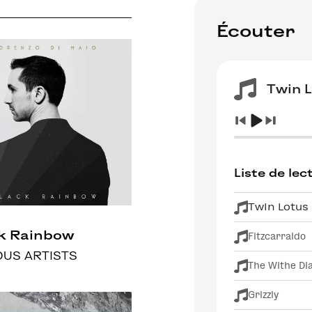
Écouter
Twin 
Liste de lec
Twin Lotus
k Rainbow
Fitzcarraldo
OUS ARTISTS
The Withe D
Grizzly