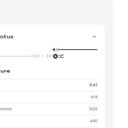
Lotus
0:00
/
3:41
ture
3:41
4:14
iamond
5:03
4:40