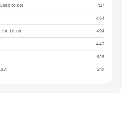
(Used to be)
7:27
n
4:34
 the Lotus
4:24
4:40
6:18
.S.A
5:12