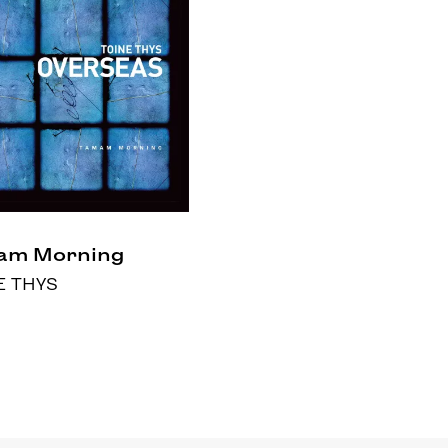
am Morning
E THYS