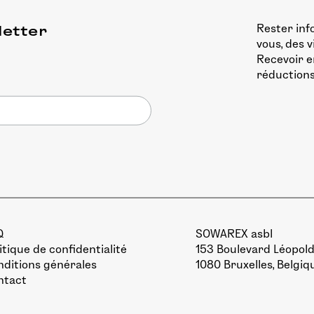
Rester inf
letter
vous, des 
Recevoir e
réductions
Q
SOWAREX asbl
itique de confidentialité
153 Boulevard Léopold 
ditions générales
1080 Bruxelles, Belgiq
ntact