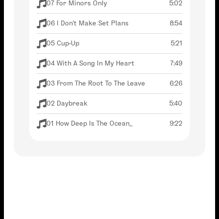
07 For Minors Only
5:02
06 I Don't Make Set Plans
8:54
05 Cup-Up
5:21
04 With A Song In My Heart
7:49
03 From The Root To The Leave
6:26
02 Daybreak
5:40
01 How Deep Is The Ocean_
9:22