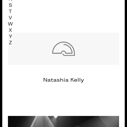
S
T
V
W
X
Y
Z
Natashia Kelly