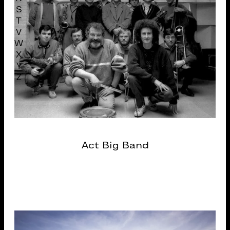
S
T
V
W
X
Y
Z
Act Big Band