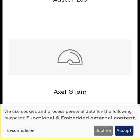
Axel Gilain
We use cookies and process personal data for the following
Use
purposes:
Functional & Embedded external content
.
of
personal
Personnaliser
Decline
Accept
data