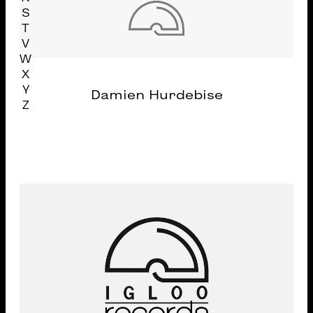
S
T
V
W
X
Y
Damien Hurdebise
Z