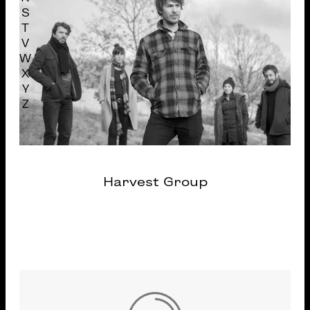
S
T
V
W
X
Y
Z
Harvest Group