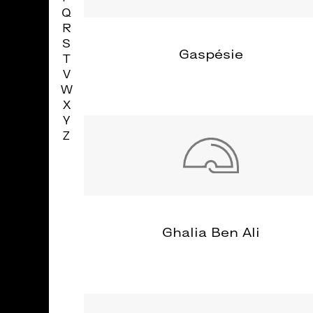
Q
R
S
Gaspésie
T
V
W
X
Y
Z
Ghalia Ben Ali