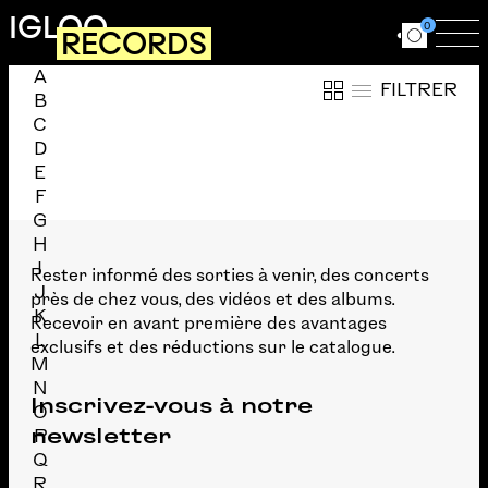
Aller au contenu principal
IGLOO
0
RECORDS
Ouvrir le for
Ouv
A
Trier la liste des artistes en cliquant sur une lettre de
FILTRER
B
C
Liste des artistes commençant par la lettre
D
E
F
G
H
I
Rester informé des sorties à venir, des concerts
J
près de chez vous, des vidéos et des albums.
K
Recevoir en avant première des avantages
L
exclusifs et des réductions sur le catalogue.
M
N
Inscrivez-vous à notre
O
newsletter
P
Q
R