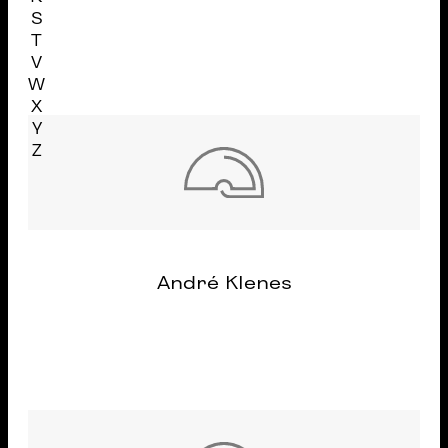
S
T
V
W
X
Y
Z
André Klenes