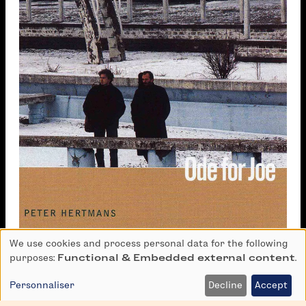
We use cookies and process personal data for the following
Use
purposes:
Functional & Embedded external content
.
of
personal
Personnaliser
Decline
Accept
Ode for Joe
data