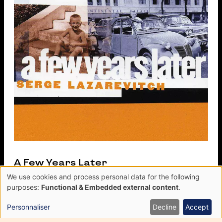
A Few Years Later
We use cookies and process personal data for the following
VARIOUS ARTISTS
Use
purposes:
Functional & Embedded external content
.
of
personal
Personnaliser
Decline
Accept
data