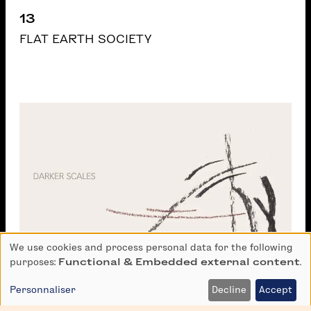
13
FLAT EARTH SOCIETY
We use cookies and process personal data for the following
Use
purposes:
Functional & Embedded external content
.
of
personal
Personnaliser
Decline
Accept
data