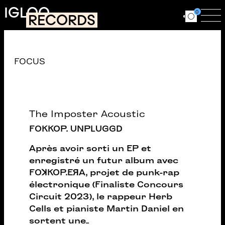
Aller au contenu principal
IGLOO
0
RECORDS
Ouvrir le for
Ouv
Catalogue
FOCUS
The Imposter Acoustic
FOKKOP. UNPLUGGD
Après avoir sorti un EP et
enregistré un futur album avec
FOꓘKOP.EЯA, projet de punk-rap
électronique (Finaliste Concours
Circuit 2023), le rappeur Herb
Cells et pianiste Martin Daniel en
sortent une
...