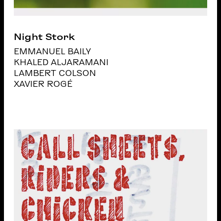
Night Stork
EMMANUEL BAILY
KHALED ALJARAMANI
LAMBERT COLSON
XAVIER ROGÉ