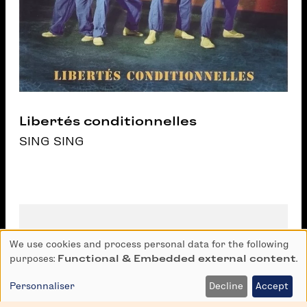
Libertés conditionnelles
SING SING
We use cookies and process personal data for the following
Use
purposes:
Functional & Embedded external content
.
of
personal
Personnaliser
Decline
Accept
data