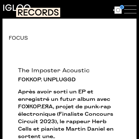
Aller au contenu principal
IGLOO
0
RECORDS
Ouvrir le for
Ouv
Catalogue
FOCUS
The Imposter Acoustic
FOKKOP. UNPLUGGD
Après avoir sorti un EP et
enregistré un futur album avec
FOꓘKOP.EЯA, projet de punk-rap
électronique (Finaliste Concours
Circuit 2023), le rappeur Herb
Cells et pianiste Martin Daniel en
sortent une
...