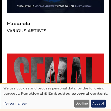
Pasarela
VARIOUS ARTISTS
We use cookies and process personal data for the following
Use
purposes:
Functional & Embedded external content
.
of
personal
Personnaliser
Decline
Accept
data