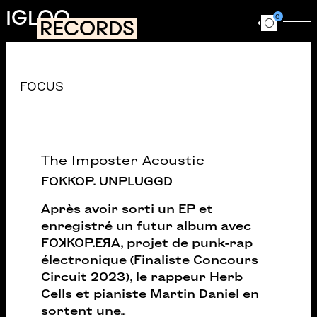
Aller au contenu principal
IGLOO
0
RECORDS
Ouvrir le for
Ouv
Catalogue
FOCUS
The Imposter Acoustic
FOKKOP. UNPLUGGD
Après avoir sorti un EP et
enregistré un futur album avec
FOꓘKOP.EЯA, projet de punk-rap
électronique (Finaliste Concours
Circuit 2023), le rappeur Herb
Cells et pianiste Martin Daniel en
sortent une
...